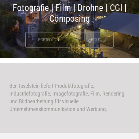
Fotografie | Film | Drohne | CGI |
Composing
PORTFOLIO
ABOUT
Ben Isselstein liefert Produktfotografie,
Industriefotografie, Imagefotografie, Film, Rendering
und Bildbearbeitung für visuelle
Unternehmenskommunikation und Werbung.