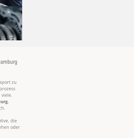
 Hamburg
sport zu
sprozess
 viele.
urg
,
ch.
tive, die
tehen oder