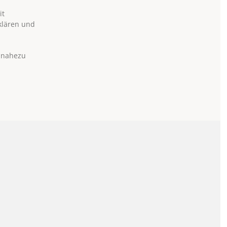
it
rklären und
– nahezu