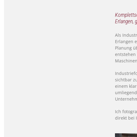
Komplettse
Erlangen,
Als Indust
Erlangen e
Planung üb
entstehen 
Maschinen,
Industrief
sichtbar z
einem klar
umliegende
Unternehm
Ich fotog
direkt bei