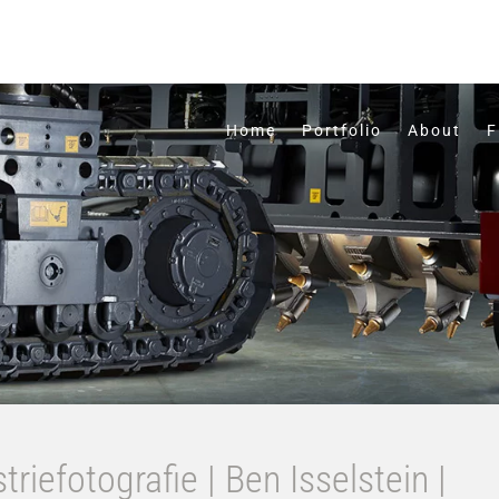
Home
Portfolio
About
F
triefotografie | Ben Isselstein |