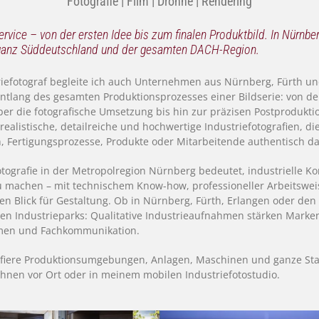
Fotografie | Film | Drohne | Rendering
rvice – von der ersten Idee bis zum finalen Produktbild. In Nürnber
 ganz Süddeutschland und der gesamten DACH-Region.
riefotograf begleite ich auch Unternehmen aus Nürnberg, Fürth u
ntlang des gesamten Produktionsprozesses einer Bildserie: von de
er die fotografische Umsetzung bis hin zur präzisen Postprodukti
realistische, detailreiche und hochwertige Industriefotografien, di
 Fertigungsprozesse, Produkte oder Mitarbeitende authentisch da
otografie in der Metropolregion Nürnberg bedeutet, industrielle 
u machen – mit technischem Know-how, professioneller Arbeitswe
en Blick für Gestaltung. Ob in Nürnberg, Fürth, Erlangen oder den
n Industrieparks: Qualitative Industrieaufnahmen stärken Marke
en und Fachkommunikation.
rafiere Produktionsumgebungen, Anlagen, Maschinen und ganze Sta
 Ihnen vor Ort oder in meinem mobilen Industriefotostudio.