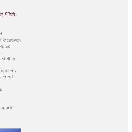
g, Fürth,
nd
r kreativen
on. So
e
rstellen.
Kompetenz
ise und
n,
ndorte –