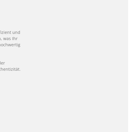
fizient und
n, was Ihr
hochwertig
der
hentizität.