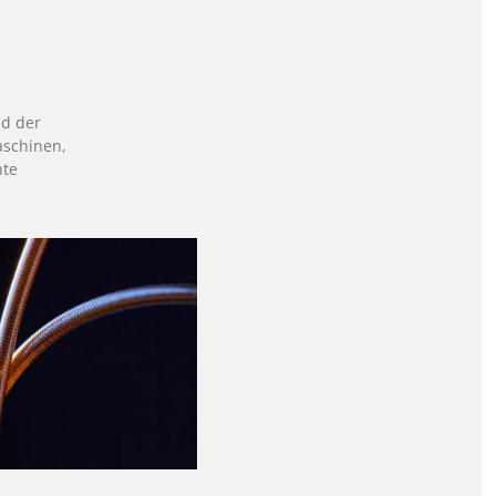
.
nd der
aschinen,
nte