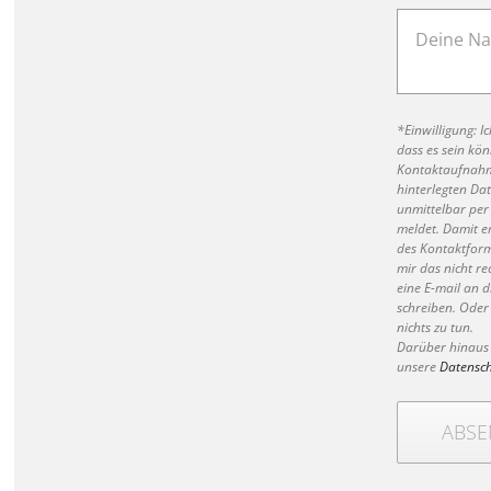
*Einwilligung: I
dass es sein kön
Kontaktaufnahm
hinterlegten Dat
unmittelbar per 
meldet. Damit e
des Kontaktfor
mir das nicht rec
eine E-mail an 
schreiben. Oder
nichts zu tun.
Darüber hinaus 
unsere
Datensc
ABS