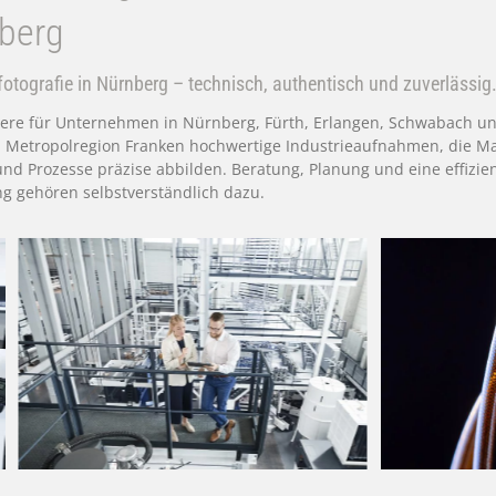
berg
fotografie in Nürnberg – technisch, authentisch und zuverlässig
siere für Unternehmen in Nürnberg, Fürth, Erlangen, Schwabach u
 Metropolregion Franken hochwertige Industrieaufnahmen, die M
nd Prozesse präzise abbilden. Beratung, Planung und eine effizie
 gehören selbstverständlich dazu.