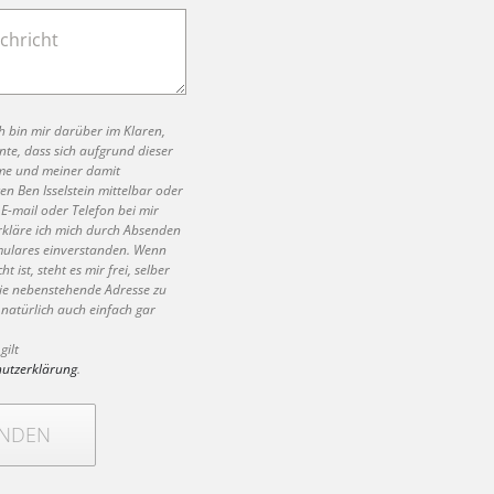
ch bin mir darüber im Klaren,
nte, dass sich aufgrund dieser
e und meiner damit
en Ben Isselstein mittelbar oder
E-mail oder Telefon bei mir
rkläre ich mich durch Absenden
mulares einverstanden. Wenn
ht ist, steht es mir frei, selber
die nebenstehende Adresse zu
 natürlich auch einfach gar
gilt
hutzerklärung
.
ENDEN